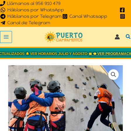
Llámanos al 956 910 479
Ir
Háblanos por WhatsApp
al
Háblanos por Telegram
Canal Whatsapp
contenido
Canal de Telegram
B