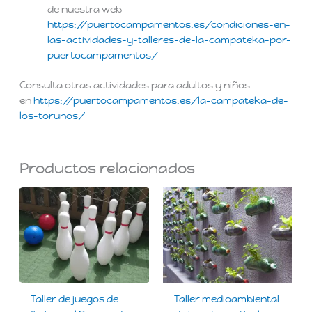
de nuestra web
https://puertocampamentos.es/condiciones-en-
las-actividades-y-talleres-de-la-campateka-por-
puertocampamentos/
Consulta otras actividades para adultos y niños
en
https://puertocampamentos.es/la-campateka-de-
los-torunos/
Productos relacionados
Taller de juegos de
Taller medioambiental