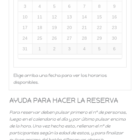
3
4
5
6
7
8
9
10
11
12
13
14
15
16
17
18
19
20
21
22
23
24
25
26
27
28
29
30
31
1
2
3
4
5
6
Elige arriba una fecha para ver los horarios
disponibles.
AYUDA PARA HACER LA RESERVA
Para reservar deben pulsar primero el nº de personas,
luego en el calendario el día y por último pulsar encima
de la hora. Una vez hecho esto, rellenan el nº de
participantes según la edad de estos, y para finalizar
pulsan encima del botón «Reservar ahora».