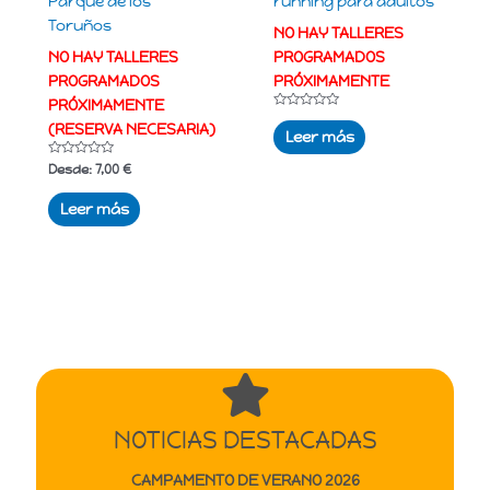
Parque de los
running para adultos
Toruños
NO HAY TALLERES
NO HAY TALLERES
PROGRAMADOS
PROGRAMADOS
PRÓXIMAMENTE
PRÓXIMAMENTE
Valorado
(RESERVA NECESARIA)
con
Leer más
0
de
Valorado
5
Desde:
7,00
€
con
0
de
Leer más
5
NOTICIAS DESTACADAS
CAMPAMENTO DE VERANO 2026