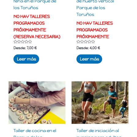
feria en el Parque de
de huerto vertical
los Toruños
Parque de los
Toruños
NO HAY TALLERES
PROGRAMADOS
NO HAY TALLERES
PRÓXIMAMENTE
PROGRAMADOS
(RESERVA NECESARIA)
PRÓXIMAMENTE
Valorado
Valorado
Desde:
7,00
€
Desde:
4,00
€
con
con
0
0
de
de
Leer más
Leer más
5
5
Taller de cocina en el
Taller de iniciación al