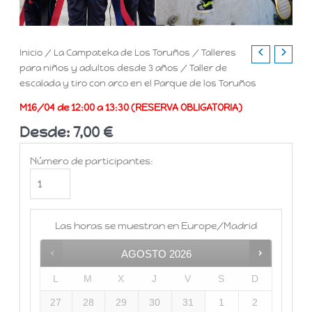
Inicio
/
La Campateka de Los Toruños
/
Talleres
para niños y adultos desde 3 años
/ Taller de
escalada y tiro con arco en el Parque de los Toruños
M16/04
de 12:00 a 13:30 (RESERVA OBLIGATORIA)
Desde:
7,00
€
Número de participantes:
Las horas se muestran en
Europe/Madrid
AGOSTO
2026
L
M
X
J
V
S
D
27
28
29
30
31
1
2