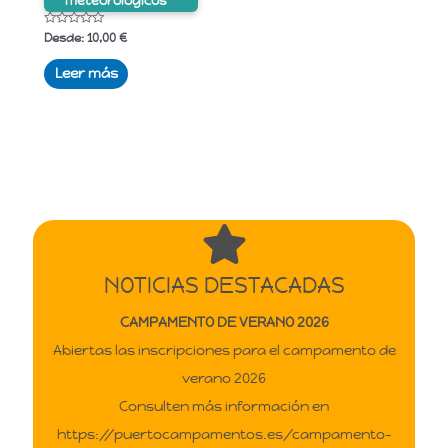
meteorológicos
Valorado
Desde:
10,00
€
con
0
de
Leer más
5
NOTICIAS DESTACADAS
CAMPAMENTO DE VERANO 2026
Abiertas las inscripciones para el campamento de
verano 2026
Consulten más información en
https://puertocampamentos.es/campamento-