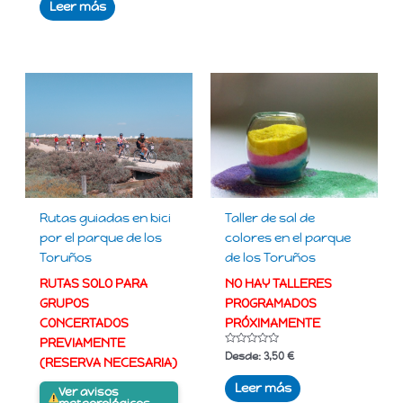
de
Leer más
5
Rutas guiadas en bici
Taller de sal de
por el parque de los
colores en el parque
Toruños
de los Toruños
RUTAS SOLO PARA
NO HAY TALLERES
GRUPOS
PROGRAMADOS
CONCERTADOS
PRÓXIMAMENTE
PREVIAMENTE
Valorado
Desde:
3,50
€
(RESERVA NECESARIA)
con
0
de
Leer más
Ver avisos
5