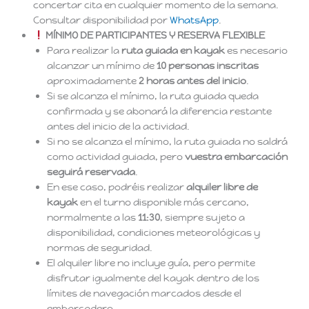
concertar cita en cualquier momento de la semana.
Consultar disponibilidad por
WhatsApp
.
MÍNIMO DE PARTICIPANTES Y RESERVA FLEXIBLE
Para realizar la
ruta guiada en kayak
es necesario
alcanzar un mínimo de
10 personas inscritas
aproximadamente
2 horas antes del inicio
.
Si se alcanza el mínimo, la ruta guiada queda
confirmada y se abonará la diferencia restante
antes del inicio de la actividad.
Si no se alcanza el mínimo, la ruta guiada no saldrá
como actividad guiada, pero
vuestra embarcación
seguirá reservada
.
En ese caso, podréis realizar
alquiler libre de
kayak
en el turno disponible más cercano,
normalmente a las
11:30
, siempre sujeto a
disponibilidad, condiciones meteorológicas y
normas de seguridad.
El alquiler libre no incluye guía, pero permite
disfrutar igualmente del kayak dentro de los
límites de navegación marcados desde el
embarcadero.