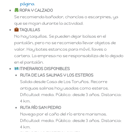
página
.
ROPA Y CALZADO
Se recomienda bañador, chanclas o escarpines, ya
que se mojan durante la actividad.
TAQUILLAS
No hay taquillas. Se pueden dejar bolsas en el
pantalán, pero no se recomienda llevar objetos de
valor. Hay botes estancos para móvil, llaves o
cartera. La empresa no se responsabiliza de lo dejado
en el pantalán.
ITINERARIOS DISPONIBLES
RUTA DE LAS SALINAS Y LOS ESTEROS
Salida desde Casa de Los Toruños. Recorre
antiguas salinas hoy usadas como esteros.
Dificultad: media. Público: desde 3 años. Distancia:
4 km.
RUTA RÍO SAN PEDRO
Navega por el caño del río entre marismas.
Dificultad: media. Público: desde 3 años. Distancia:
4 km.