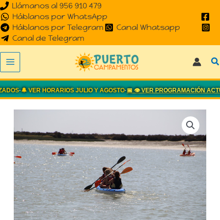
Llámanos al 956 910 479
Ir
Háblanos por WhatsApp
al
Háblanos por Telegram
Canal Whatsapp
contenido
Canal de Telegram
B