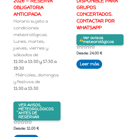
2026 — RESERVA
DISPONIBLE PARA
OBLIGATORIA
GRUPOS
ANTICIPADA.
CONCERTADOS.
CONTACTAR POR
Horario sujeto a
WHATSAPP
condiciones
meteorológicas.
Ver avisos
Lunes, martes,
meteorológicos
jueves, viernes y
Valorado
Desde:
24,00
€
sábados de
con
0
11:30 a 13:30 y 17:30 a
de
Leer más
5
19:30
. Miércoles, domingos
y festivos de
11:30 a 13:30
.
VER AVISOS
METEOROLÓGICOS
ANTES DE
RESERVAR
Valorado
Desde:
12,00
€
con
0