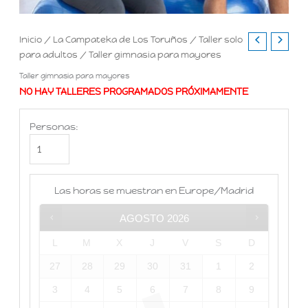
Inicio
/
La Campateka de Los Toruños
/
Taller solo
para adultos
/ Taller gimnasia para mayores
Taller gimnasia para mayores
NO HAY TALLERES PROGRAMADOS PRÓXIMAMENTE
Personas:
Las horas se muestran en
Europe/Madrid
AGOSTO
2026
L
M
X
J
V
S
D
27
28
29
30
31
1
2
3
4
5
6
7
8
9