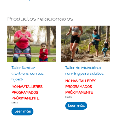
Productos relacionados
Taller familiar
Taller de iniciación al
«Entrena con tus
running para adultos
hijos»
NO HAY TALLERES
NO HAY TALLERES
PROGRAMADOS
PROGRAMADOS
PRÓXIMAMENTE
PRÓXIMAMENTE
Valorado
con
Leer más
Valorado
0
con
de
Leer más
0
5
de