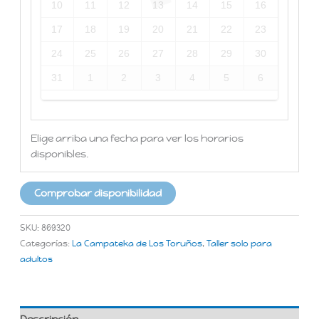
10
11
12
13
14
15
16
17
18
19
20
21
22
23
24
25
26
27
28
29
30
31
1
2
3
4
5
6
Elige arriba una fecha para ver los horarios
disponibles.
Comprobar disponibilidad
SKU:
869320
Categorías:
La Campateka de Los Toruños
,
Taller solo para
adultos
Descripción