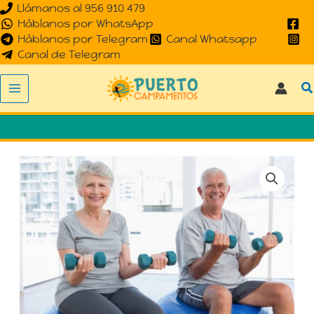
Llámanos al 956 910 479
Ir
Háblanos por WhatsApp
al
Háblanos por Telegram
Canal Whatsapp
contenido
Canal de Telegram
B