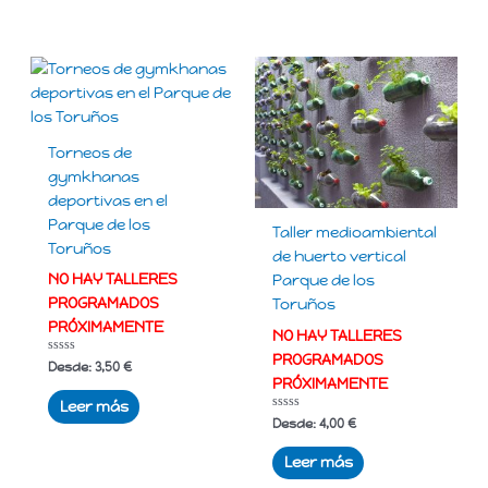
5
Torneos de
gymkhanas
deportivas en el
Parque de los
Taller medioambiental
Toruños
de huerto vertical
NO HAY TALLERES
Parque de los
PROGRAMADOS
Toruños
PRÓXIMAMENTE
NO HAY TALLERES
PROGRAMADOS
Valorado
Desde:
3,50
€
con
PRÓXIMAMENTE
0
de
Leer más
5
Valorado
Desde:
4,00
€
con
0
de
Leer más
5