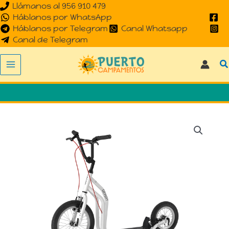
Llámanos al 956 910 479
Ir
Háblanos por WhatsApp
al
Háblanos por Telegram
Canal Whatsapp
contenido
Canal de Telegram
B
Patinete
Yedoo
RunRun
City
cantidad