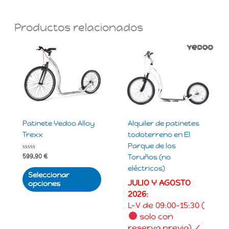
Productos relacionados
Este
producto
tiene
múltiples
variantes.
Las
opciones
Patinete Yedoo Alloy
Alquiler de patinetes
se
Trexx
todoterreno en El
pueden
Parque de los
elegir
Valorado
Toruños (no
599,90
€
en
con
0
eléctricos)
la
de
Seleccionar
5
página
JULIO Y AGOSTO
opciones
de
2026:
producto
L-V de 09:00-15:30 (
solo con
reserva previa) /