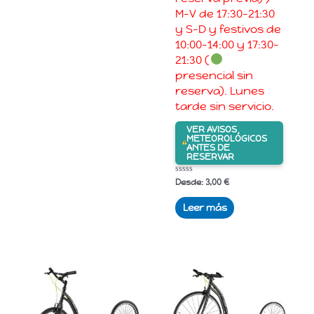
M-V de 17:30-21:30
y S-D y festivos de
10:00-14:00 y 17:30-
21:30 (
presencial sin
reserva). Lunes
tarde sin servicio.
VER AVISOS
METEOROLÓGICOS
ANTES DE
RESERVAR
Valorado
Desde:
3,00
€
con
0
de
Leer más
5
Este
Este
producto
produ
tiene
tiene
múltiples
múltip