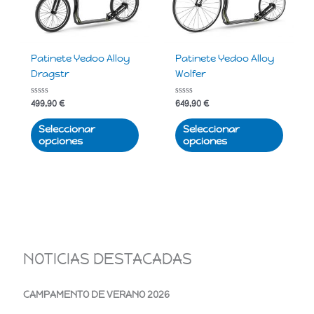
variantes.
varian
Las
Las
opciones
opcio
Patinete Yedoo Alloy
Patinete Yedoo Alloy
se
se
Dragstr
Wolfer
pueden
puede
elegir
elegir
Valorado
Valorado
499,90
€
649,90
€
en
en
con
con
0
0
la
la
de
de
Seleccionar
Seleccionar
5
5
página
págin
opciones
opciones
de
de
producto
produ
NOTICIAS DESTACADAS
CAMPAMENTO DE VERANO 2026