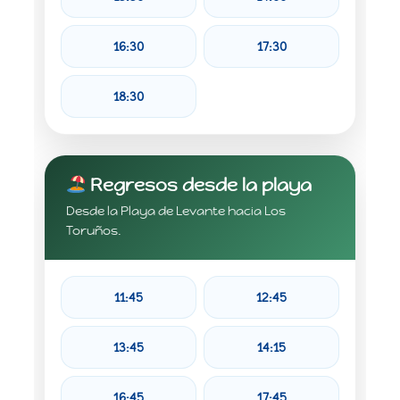
16:30
17:30
18:30
Regresos desde la playa
Desde la Playa de Levante hacia Los
Toruños.
11:45
12:45
13:45
14:15
16:45
17:45