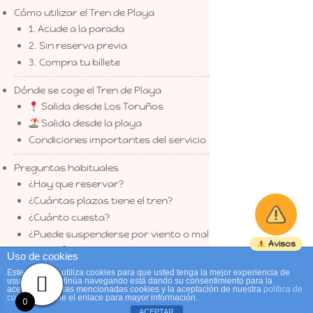
Cómo utilizar el Tren de Playa
1. Acude a la parada
2. Sin reserva previa
3. Compra tu billete
Dónde se coge el Tren de Playa
Salida desde Los Toruños
Salida desde la playa
Condiciones importantes del servicio
Preguntas habituales
¿Hay que reservar?
¿Cuántas plazas tiene el tren?
¿Cuánto cuesta?
¿Puede suspenderse por viento o mal
Avisos
tiempo?
Uso de cookies
Este sitio web utiliza cookies para que usted tenga la mejor experiencia de
Este verano, llega a la Playa de Levante
usuario. Si continúa navegando está dando su consentimiento para la
aceptación de las mencionadas cookies y la aceptación de nuestra
política de
en tren
cookies
, pinche el enlace para mayor información.
0
ACEPTAR