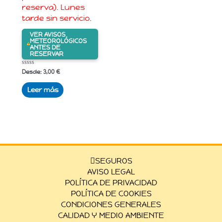
reserva). Lunes
tarde sin servicio.
VER AVISOS
METEOROLÓGICOS
ANTES DE
RESERVAR
Valorado
Desde:
3,00
€
con
0
de
Leer más
5
SEGUROS
AVISO LEGAL
POLÍTICA DE PRIVACIDAD
POLÍTICA DE COOKIES
CONDICIONES GENERALES
CALIDAD Y MEDIO AMBIENTE