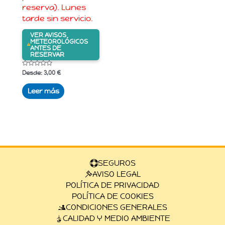
reserva). Lunes
tarde sin servicio.
VER AVISOS
METEOROLÓGICOS
ANTES DE
RESERVAR
Valorado
Desde:
3,00
€
con
0
de
Leer más
5
SEGUROS
AVISO LEGAL
POLÍTICA DE PRIVACIDAD
POLÍTICA DE COOKIES
CONDICIONES GENERALES
CALIDAD Y MEDIO AMBIENTE