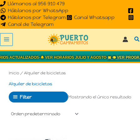
Llámanos al 956 910 479
Ir
Háblanos por WhatsApp
al
Háblanos por Telegram
Canal Whatsapp
contenido
Canal de Telegram
B
Inicio
/ Alquiler de bicicletas
Alquiler de bicicletas
Filter
Mostrando el único resultado